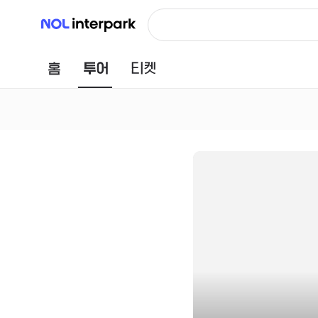
NOL 인터파크
홈
투어
티켓