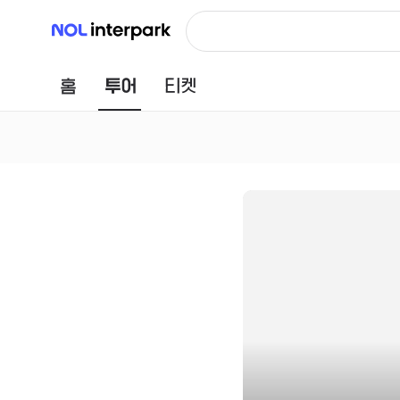
NOL 인터파크
홈
투어
티켓