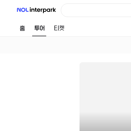
NOL 인터파크
홈
투어
티켓