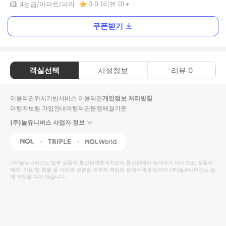
0.0
(리뷰
0
)
4
성급
아파트
파리
쿠폰받기
객실선택
시설정보
리뷰
0
이용약관
위치기반서비스 이용약관
개인정보 처리방침
여행자보험 가입안내
여행약관
분쟁해결기준
(주)놀유니버스 사업자 정보
NOL
Triple
Interpark Global
(주)놀유니버스
는 일부 상품의 통신판매중개자로서 통신판매의 당사자가 아니므로, 상품의
예약, 이용 및 환불 등 거래와 관련된 의무와 책임은 판매자에게 있으며
(주)놀유니버스
는 일
체 책임을 지지 않습니다.