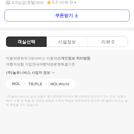
0.0
(리뷰
0
)
3.0
성급
호텔
파리
쿠폰받기
객실선택
시설정보
리뷰
0
이용약관
위치기반서비스 이용약관
개인정보 처리방침
여행자보험 가입안내
여행약관
분쟁해결기준
(주)놀유니버스 사업자 정보
NOL
Triple
Interpark Global
(주)놀유니버스
는 일부 상품의 통신판매중개자로서 통신판매의 당사자가 아니므로, 상품의
예약, 이용 및 환불 등 거래와 관련된 의무와 책임은 판매자에게 있으며
(주)놀유니버스
는 일
체 책임을 지지 않습니다.