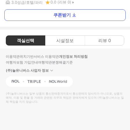
0.0
(리뷰
0
)
3.0
성급
호텔
파리
쿠폰받기
객실선택
시설정보
리뷰
0
이용약관
위치기반서비스 이용약관
개인정보 처리방침
여행자보험 가입안내
여행약관
분쟁해결기준
(주)놀유니버스 사업자 정보
NOL
Triple
Interpark Global
(주)놀유니버스
는 일부 상품의 통신판매중개자로서 통신판매의 당사자가 아니므로, 상품의
예약, 이용 및 환불 등 거래와 관련된 의무와 책임은 판매자에게 있으며
(주)놀유니버스
는 일
체 책임을 지지 않습니다.