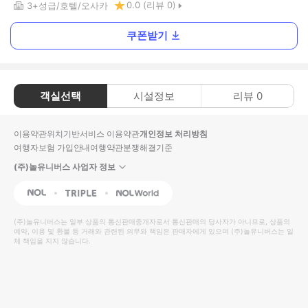
0.0
(리뷰
0
)
3+
성급
호텔
오사카
쿠폰받기
객실선택
시설정보
리뷰
0
이용약관
위치기반서비스 이용약관
개인정보 처리방침
여행자보험 가입안내
여행약관
분쟁해결기준
(주)놀유니버스 사업자 정보
NOL
Triple
Interpark Global
(주)놀유니버스
는 일부 상품의 통신판매중개자로서 통신판매의 당사자가 아니므로, 상품의
예약, 이용 및 환불 등 거래와 관련된 의무와 책임은 판매자에게 있으며
(주)놀유니버스
는 일
체 책임을 지지 않습니다.