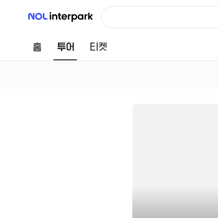
NOL 인터파크
홈
투어
티켓