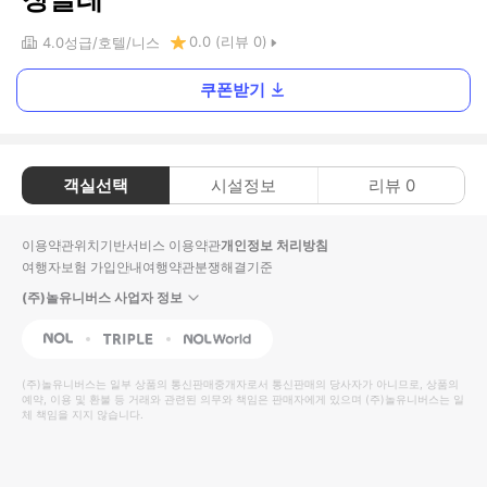
0.0
(리뷰
0
)
4.0
성급
호텔
니스
쿠폰받기
객실선택
시설정보
리뷰
0
이용약관
위치기반서비스 이용약관
개인정보 처리방침
여행자보험 가입안내
여행약관
분쟁해결기준
(주)놀유니버스 사업자 정보
NOL
Triple
Interpark Global
(주)놀유니버스
는 일부 상품의 통신판매중개자로서 통신판매의 당사자가 아니므로, 상품의
예약, 이용 및 환불 등 거래와 관련된 의무와 책임은 판매자에게 있으며
(주)놀유니버스
는 일
체 책임을 지지 않습니다.