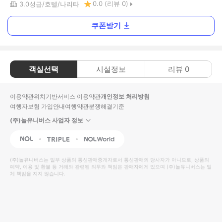
0.0
(리뷰
0
)
3.0
성급
호텔
나리타
쿠폰받기
객실선택
시설정보
리뷰
0
이용약관
위치기반서비스 이용약관
개인정보 처리방침
여행자보험 가입안내
여행약관
분쟁해결기준
(주)놀유니버스 사업자 정보
NOL
Triple
Interpark Global
(주)놀유니버스
는 일부 상품의 통신판매중개자로서 통신판매의 당사자가 아니므로, 상품의
예약, 이용 및 환불 등 거래와 관련된 의무와 책임은 판매자에게 있으며
(주)놀유니버스
는 일
체 책임을 지지 않습니다.