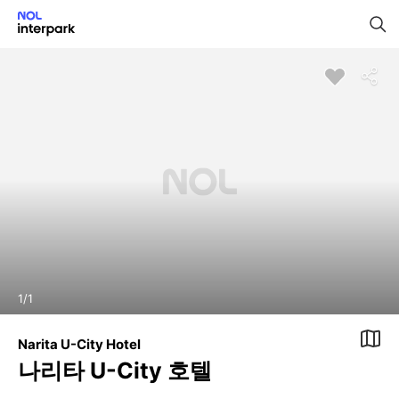
1
/
1
Narita U-City Hotel
나리타 U-City 호텔