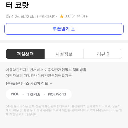
터 코랏
0.0
(리뷰
0
)
4.0
성급
호텔
나콘라차시마
쿠폰받기
객실선택
시설정보
리뷰
0
이용약관
위치기반서비스 이용약관
개인정보 처리방침
여행자보험 가입안내
여행약관
분쟁해결기준
(주)놀유니버스 사업자 정보
NOL
Triple
Interpark Global
(주)놀유니버스
는 일부 상품의 통신판매중개자로서 통신판매의 당사자가 아니므로, 상품의
예약, 이용 및 환불 등 거래와 관련된 의무와 책임은 판매자에게 있으며
(주)놀유니버스
는 일
체 책임을 지지 않습니다.