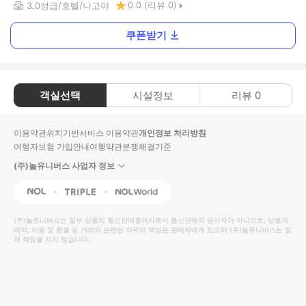
0.0
(리뷰
0
)
3.0
성급
호텔
나고야
쿠폰받기
객실선택
시설정보
리뷰
0
이용약관
위치기반서비스 이용약관
개인정보 처리방침
여행자보험 가입안내
여행약관
분쟁해결기준
(주)놀유니버스 사업자 정보
NOL
Triple
Interpark Global
(주)놀유니버스
는 일부 상품의 통신판매중개자로서 통신판매의 당사자가 아니므로, 상품의
예약, 이용 및 환불 등 거래와 관련된 의무와 책임은 판매자에게 있으며
(주)놀유니버스
는 일
체 책임을 지지 않습니다.