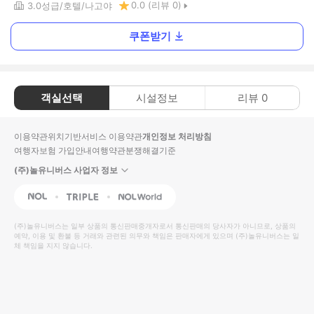
0.0
(리뷰
0
)
3.0
성급
호텔
나고야
쿠폰받기
객실선택
시설정보
리뷰
0
이용약관
위치기반서비스 이용약관
개인정보 처리방침
여행자보험 가입안내
여행약관
분쟁해결기준
(주)놀유니버스 사업자 정보
NOL
Triple
Interpark Global
(주)놀유니버스
는 일부 상품의 통신판매중개자로서 통신판매의 당사자가 아니므로, 상품의
예약, 이용 및 환불 등 거래와 관련된 의무와 책임은 판매자에게 있으며
(주)놀유니버스
는 일
체 책임을 지지 않습니다.