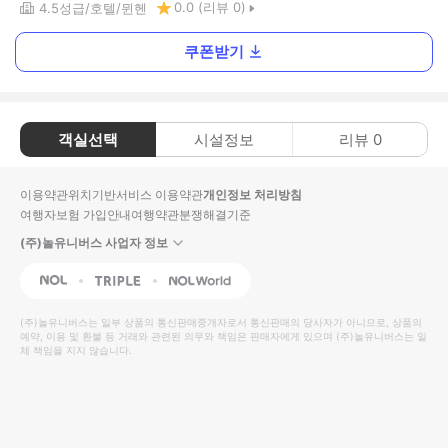
0.0
(리뷰
0
)
4.5
성급
호텔
뮌헨
쿠폰받기
객실선택
시설정보
리뷰
0
이용약관
위치기반서비스 이용약관
개인정보 처리방침
여행자보험 가입안내
여행약관
분쟁해결기준
(주)놀유니버스 사업자 정보
NOL
Triple
Interpark Global
(주)놀유니버스
는 일부 상품의 통신판매중개자로서 통신판매의 당사자가 아니므로, 상품의
예약, 이용 및 환불 등 거래와 관련된 의무와 책임은 판매자에게 있으며
(주)놀유니버스
는 일
체 책임을 지지 않습니다.