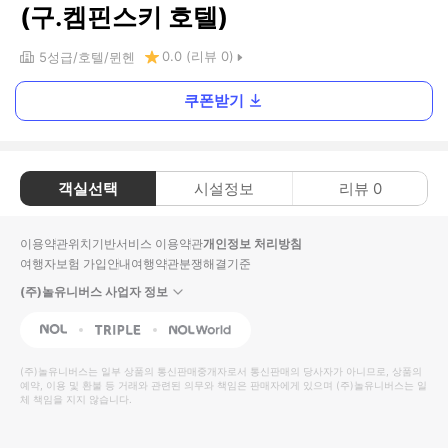
(구.켐핀스키 호텔)
0.0
(리뷰
0
)
5
성급
호텔
뮌헨
쿠폰받기
객실선택
시설정보
리뷰
0
이용약관
위치기반서비스 이용약관
개인정보 처리방침
여행자보험 가입안내
여행약관
분쟁해결기준
(주)놀유니버스 사업자 정보
NOL
Triple
Interpark Global
(주)놀유니버스
는 일부 상품의 통신판매중개자로서 통신판매의 당사자가 아니므로, 상품의
예약, 이용 및 환불 등 거래와 관련된 의무와 책임은 판매자에게 있으며
(주)놀유니버스
는 일
체 책임을 지지 않습니다.