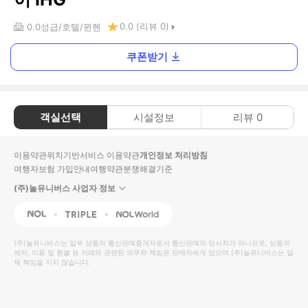
0.0
(리뷰
0
)
0.0
성급
호텔
뮌헨
쿠폰받기
객실선택
시설정보
리뷰
0
이용약관
위치기반서비스 이용약관
개인정보 처리방침
여행자보험 가입안내
여행약관
분쟁해결기준
(주)놀유니버스 사업자 정보
NOL
Triple
Interpark Global
(주)놀유니버스
는 일부 상품의 통신판매중개자로서 통신판매의 당사자가 아니므로, 상품의
예약, 이용 및 환불 등 거래와 관련된 의무와 책임은 판매자에게 있으며
(주)놀유니버스
는 일
체 책임을 지지 않습니다.