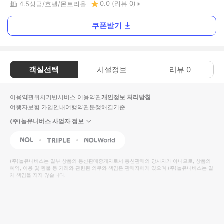
0.0
(리뷰
0
)
4.5
성급
호텔
몬트리올
쿠폰받기
객실선택
시설정보
리뷰
0
이용약관
위치기반서비스 이용약관
개인정보 처리방침
여행자보험 가입안내
여행약관
분쟁해결기준
(주)놀유니버스 사업자 정보
NOL
Triple
Interpark Global
(주)놀유니버스
는 일부 상품의 통신판매중개자로서 통신판매의 당사자가 아니므로, 상품의
예약, 이용 및 환불 등 거래와 관련된 의무와 책임은 판매자에게 있으며
(주)놀유니버스
는 일
체 책임을 지지 않습니다.