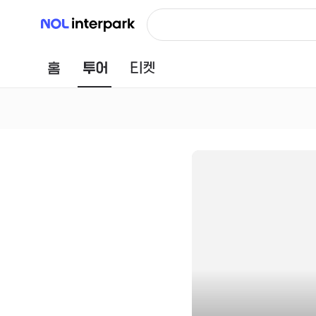
NOL 인터파크
홈
투어
티켓