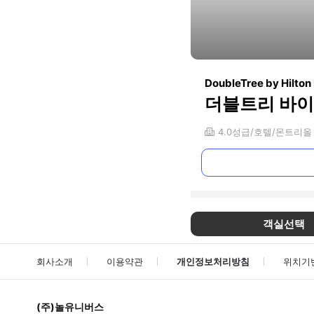
DoubleTree by Hilto
더블트리 바이
4.0
성급
호텔
몬트리올
객실선택
회사소개
이용약관
개인정보처리방침
위치기
(주)놀유니버스