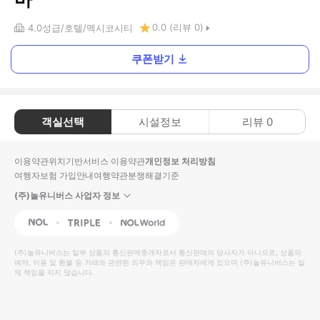
0.0
(리뷰
0
)
4.0
성급
호텔
멕시코시티
쿠폰받기
객실선택
시설정보
리뷰
0
이용약관
위치기반서비스 이용약관
개인정보 처리방침
여행자보험 가입안내
여행약관
분쟁해결기준
(주)놀유니버스 사업자 정보
NOL
Triple
Interpark Global
(주)놀유니버스
는 일부 상품의 통신판매중개자로서 통신판매의 당사자가 아니므로, 상품의
예약, 이용 및 환불 등 거래와 관련된 의무와 책임은 판매자에게 있으며
(주)놀유니버스
는 일
체 책임을 지지 않습니다.