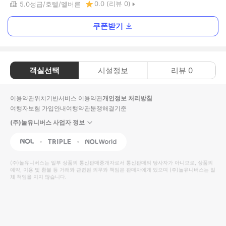
0.0
(리뷰
0
)
5.0
성급
호텔
멜버른
쿠폰받기
객실선택
시설정보
리뷰
0
이용약관
위치기반서비스 이용약관
개인정보 처리방침
여행자보험 가입안내
여행약관
분쟁해결기준
(주)놀유니버스 사업자 정보
NOL
Triple
Interpark Global
(주)놀유니버스
는 일부 상품의 통신판매중개자로서 통신판매의 당사자가 아니므로, 상품의
예약, 이용 및 환불 등 거래와 관련된 의무와 책임은 판매자에게 있으며
(주)놀유니버스
는 일
체 책임을 지지 않습니다.