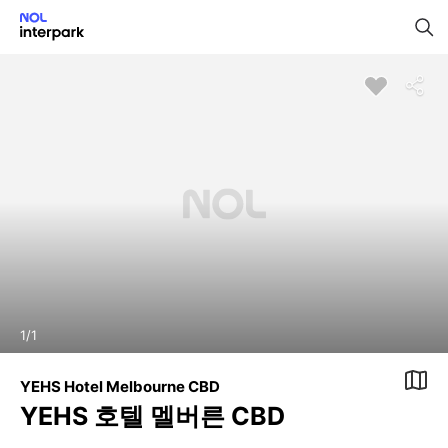
1
/
1
YEHS Hotel Melbourne CBD
YEHS 호텔 멜버른 CBD