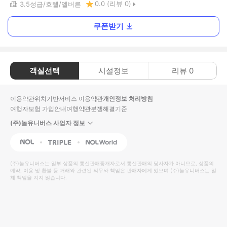
0.0
(리뷰
0
)
3.5
성급
호텔
멜버른
쿠폰받기
객실선택
시설정보
리뷰
0
이용약관
위치기반서비스 이용약관
개인정보 처리방침
여행자보험 가입안내
여행약관
분쟁해결기준
(주)놀유니버스 사업자 정보
NOL
Triple
Interpark Global
(주)놀유니버스
는 일부 상품의 통신판매중개자로서 통신판매의 당사자가 아니므로, 상품의
예약, 이용 및 환불 등 거래와 관련된 의무와 책임은 판매자에게 있으며
(주)놀유니버스
는 일
체 책임을 지지 않습니다.