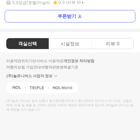
0.0
(리뷰
0
)
5.0
성급
호텔
마닐라
쿠폰받기
객실선택
시설정보
리뷰
0
이용약관
위치기반서비스 이용약관
개인정보 처리방침
여행자보험 가입안내
여행약관
분쟁해결기준
(주)놀유니버스 사업자 정보
NOL
Triple
Interpark Global
(주)놀유니버스
는 일부 상품의 통신판매중개자로서 통신판매의 당사자가 아니므로, 상품의
예약, 이용 및 환불 등 거래와 관련된 의무와 책임은 판매자에게 있으며
(주)놀유니버스
는 일
체 책임을 지지 않습니다.