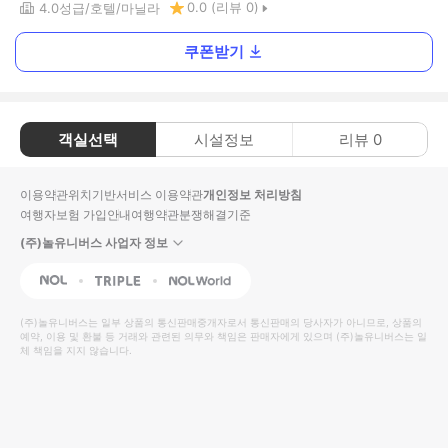
0.0
(리뷰
0
)
4.0
성급
호텔
마닐라
쿠폰받기
객실선택
시설정보
리뷰
0
이용약관
위치기반서비스 이용약관
개인정보 처리방침
여행자보험 가입안내
여행약관
분쟁해결기준
(주)놀유니버스 사업자 정보
NOL
Triple
Interpark Global
(주)놀유니버스
는 일부 상품의 통신판매중개자로서 통신판매의 당사자가 아니므로, 상품의
예약, 이용 및 환불 등 거래와 관련된 의무와 책임은 판매자에게 있으며
(주)놀유니버스
는 일
체 책임을 지지 않습니다.