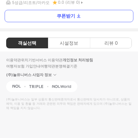
0.0
(리뷰
0
)
5
성급
리조트
마카오
쿠폰받기
객실선택
시설정보
리뷰
0
이용약관
위치기반서비스 이용약관
개인정보 처리방침
여행자보험 가입안내
여행약관
분쟁해결기준
(주)놀유니버스 사업자 정보
NOL
Triple
Interpark Global
(주)놀유니버스
는 일부 상품의 통신판매중개자로서 통신판매의 당사자가 아니므로, 상품의
예약, 이용 및 환불 등 거래와 관련된 의무와 책임은 판매자에게 있으며
(주)놀유니버스
는 일
체 책임을 지지 않습니다.