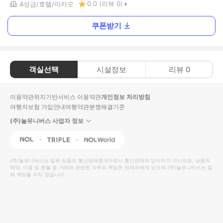
0.0
(리뷰
0
)
4
성급
호텔
마카오
쿠폰받기
객실선택
시설정보
리뷰
0
이용약관
위치기반서비스 이용약관
개인정보 처리방침
여행자보험 가입안내
여행약관
분쟁해결기준
(주)놀유니버스 사업자 정보
NOL
Triple
Interpark Global
(주)놀유니버스
는 일부 상품의 통신판매중개자로서 통신판매의 당사자가 아니므로, 상품의
예약, 이용 및 환불 등 거래와 관련된 의무와 책임은 판매자에게 있으며
(주)놀유니버스
는 일
체 책임을 지지 않습니다.