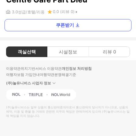
0.0
(리뷰
0
)
3.0
성급
호텔
리옹
쿠폰받기
객실선택
시설정보
리뷰
0
이용약관
위치기반서비스 이용약관
개인정보 처리방침
여행자보험 가입안내
여행약관
분쟁해결기준
(주)놀유니버스 사업자 정보
NOL
Triple
Interpark Global
(주)놀유니버스
는 일부 상품의 통신판매중개자로서 통신판매의 당사자가 아니므로, 상품의
예약, 이용 및 환불 등 거래와 관련된 의무와 책임은 판매자에게 있으며
(주)놀유니버스
는 일
체 책임을 지지 않습니다.