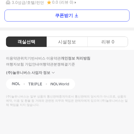
0.0
(리뷰
0
)
3.0
성급
호텔
런던
쿠폰받기
객실선택
시설정보
리뷰
0
이용약관
위치기반서비스 이용약관
개인정보 처리방침
여행자보험 가입안내
여행약관
분쟁해결기준
(주)놀유니버스 사업자 정보
NOL
Triple
Interpark Global
(주)놀유니버스
는 일부 상품의 통신판매중개자로서 통신판매의 당사자가 아니므로, 상품의
예약, 이용 및 환불 등 거래와 관련된 의무와 책임은 판매자에게 있으며
(주)놀유니버스
는 일
체 책임을 지지 않습니다.