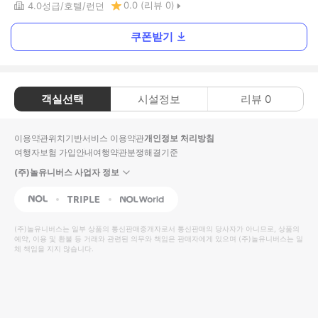
0.0
(리뷰
0
)
4.0
성급
호텔
런던
쿠폰받기
객실선택
시설정보
리뷰
0
이용약관
위치기반서비스 이용약관
개인정보 처리방침
여행자보험 가입안내
여행약관
분쟁해결기준
(주)놀유니버스 사업자 정보
NOL
Triple
Interpark Global
(주)놀유니버스
는 일부 상품의 통신판매중개자로서 통신판매의 당사자가 아니므로, 상품의
예약, 이용 및 환불 등 거래와 관련된 의무와 책임은 판매자에게 있으며
(주)놀유니버스
는 일
체 책임을 지지 않습니다.