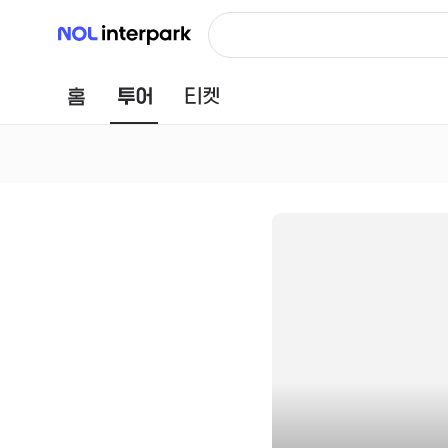
NOL 인터파크
홈
투어
티켓