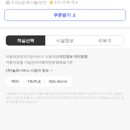
0.0
(리뷰
0
)
2.0
성급
호스텔
런던
쿠폰받기
객실선택
시설정보
리뷰
0
이용약관
위치기반서비스 이용약관
개인정보 처리방침
여행자보험 가입안내
여행약관
분쟁해결기준
(주)놀유니버스 사업자 정보
NOL
Triple
Interpark Global
(주)놀유니버스
는 일부 상품의 통신판매중개자로서 통신판매의 당사자가 아니므로, 상품의
예약, 이용 및 환불 등 거래와 관련된 의무와 책임은 판매자에게 있으며
(주)놀유니버스
는 일
체 책임을 지지 않습니다.