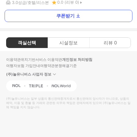
0.0
(리뷰
0
)
3.0
성급
호텔
리스본
쿠폰받기
객실선택
시설정보
리뷰
0
이용약관
위치기반서비스 이용약관
개인정보 처리방침
여행자보험 가입안내
여행약관
분쟁해결기준
(주)놀유니버스 사업자 정보
NOL
Triple
Interpark Global
(주)놀유니버스
는 일부 상품의 통신판매중개자로서 통신판매의 당사자가 아니므로, 상품의
예약, 이용 및 환불 등 거래와 관련된 의무와 책임은 판매자에게 있으며
(주)놀유니버스
는 일
체 책임을 지지 않습니다.