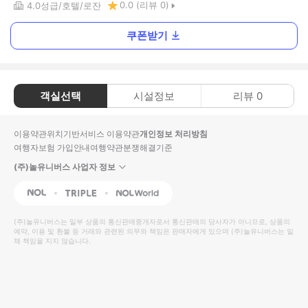
0.0
(리뷰
0
)
4.0
성급
호텔
로잔
쿠폰받기
객실선택
시설정보
리뷰
0
이용약관
위치기반서비스 이용약관
개인정보 처리방침
여행자보험 가입안내
여행약관
분쟁해결기준
(주)놀유니버스 사업자 정보
NOL
Triple
Interpark Global
(주)놀유니버스
는 일부 상품의 통신판매중개자로서 통신판매의 당사자가 아니므로, 상품의
예약, 이용 및 환불 등 거래와 관련된 의무와 책임은 판매자에게 있으며
(주)놀유니버스
는 일
체 책임을 지지 않습니다.