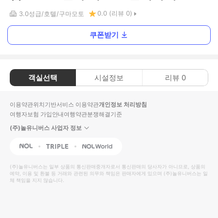
0.0
(리뷰
0
)
3.0
성급
호텔
구마모토
쿠폰받기
객실선택
시설정보
리뷰
0
이용약관
위치기반서비스 이용약관
개인정보 처리방침
여행자보험 가입안내
여행약관
분쟁해결기준
(주)놀유니버스 사업자 정보
NOL
Triple
Interpark Global
(주)놀유니버스
는 일부 상품의 통신판매중개자로서 통신판매의 당사자가 아니므로, 상품의
예약, 이용 및 환불 등 거래와 관련된 의무와 책임은 판매자에게 있으며
(주)놀유니버스
는 일
체 책임을 지지 않습니다.