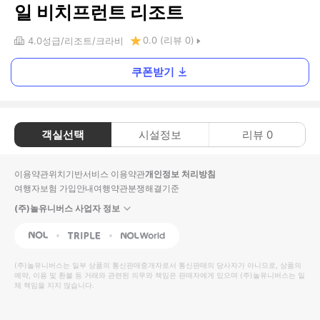
일 비치프런트 리조트
0.0
(리뷰
0
)
4.0
성급
리조트
크라비
쿠폰받기
객실선택
시설정보
리뷰
0
이용약관
위치기반서비스 이용약관
개인정보 처리방침
여행자보험 가입안내
여행약관
분쟁해결기준
(주)놀유니버스 사업자 정보
NOL
Triple
Interpark Global
(주)놀유니버스
는 일부 상품의 통신판매중개자로서 통신판매의 당사자가 아니므로, 상품의
예약, 이용 및 환불 등 거래와 관련된 의무와 책임은 판매자에게 있으며
(주)놀유니버스
는 일
체 책임을 지지 않습니다.