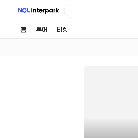
NOL 인터파크
홈
투어
티켓