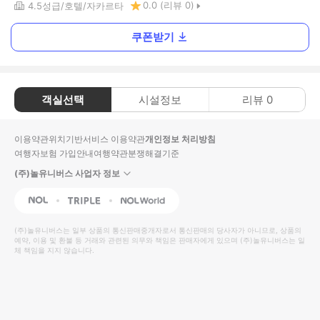
0.0
(리뷰
0
)
4.5
성급
호텔
자카르타
쿠폰받기
객실선택
시설정보
리뷰
0
이용약관
위치기반서비스 이용약관
개인정보 처리방침
여행자보험 가입안내
여행약관
분쟁해결기준
(주)놀유니버스 사업자 정보
NOL
Triple
Interpark Global
(주)놀유니버스
는 일부 상품의 통신판매중개자로서 통신판매의 당사자가 아니므로, 상품의
예약, 이용 및 환불 등 거래와 관련된 의무와 책임은 판매자에게 있으며
(주)놀유니버스
는 일
체 책임을 지지 않습니다.