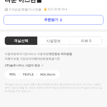
0.0
(리뷰
0
)
0.0
성급
호텔
이스탄불
쿠폰받기
객실선택
시설정보
리뷰
0
이용약관
위치기반서비스 이용약관
개인정보 처리방침
여행자보험 가입안내
여행약관
분쟁해결기준
(주)놀유니버스 사업자 정보
NOL
Triple
Interpark Global
(주)놀유니버스
는 일부 상품의 통신판매중개자로서 통신판매의 당사자가 아니므로, 상품의
예약, 이용 및 환불 등 거래와 관련된 의무와 책임은 판매자에게 있으며
(주)놀유니버스
는 일
체 책임을 지지 않습니다.