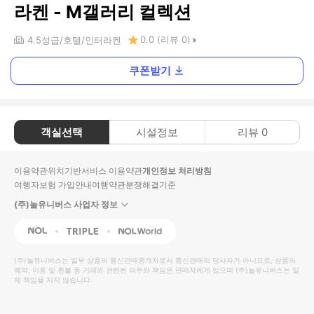
라켄 - M갤러리 컬렉션
0.0
(리뷰
0
)
4.5
성급
호텔
인터라켄
쿠폰받기
객실선택
시설정보
리뷰
0
이용약관
위치기반서비스 이용약관
개인정보 처리방침
여행자보험 가입안내
여행약관
분쟁해결기준
(주)놀유니버스 사업자 정보
NOL
Triple
Interpark Global
(주)놀유니버스
는 일부 상품의 통신판매중개자로서 통신판매의 당사자가 아니므로, 상품의
예약, 이용 및 환불 등 거래와 관련된 의무와 책임은 판매자에게 있으며
(주)놀유니버스
는 일
체 책임을 지지 않습니다.