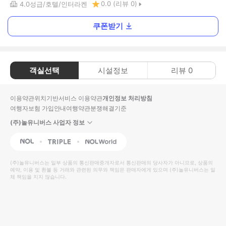
0.0
(리뷰
0
)
4.0
성급
호텔
인터라켄
쿠폰받기
객실선택
시설정보
리뷰
0
이용약관
위치기반서비스 이용약관
개인정보 처리방침
여행자보험 가입안내
여행약관
분쟁해결기준
(주)놀유니버스 사업자 정보
NOL
Triple
Interpark Global
(주)놀유니버스
는 일부 상품의 통신판매중개자로서 통신판매의 당사자가 아니므로, 상품의
예약, 이용 및 환불 등 거래와 관련된 의무와 책임은 판매자에게 있으며
(주)놀유니버스
는 일
체 책임을 지지 않습니다.