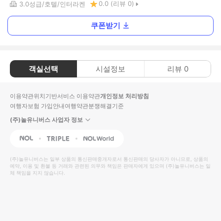
0.0
(리뷰
0
)
3.0
성급
호텔
인터라켄
쿠폰받기
객실선택
시설정보
리뷰
0
이용약관
위치기반서비스 이용약관
개인정보 처리방침
여행자보험 가입안내
여행약관
분쟁해결기준
(주)놀유니버스 사업자 정보
NOL
Triple
Interpark Global
(주)놀유니버스
는 일부 상품의 통신판매중개자로서 통신판매의 당사자가 아니므로, 상품의
예약, 이용 및 환불 등 거래와 관련된 의무와 책임은 판매자에게 있으며
(주)놀유니버스
는 일
체 책임을 지지 않습니다.