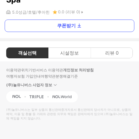
0.0
(리뷰
0
)
5.0
성급
호텔
후아힌
쿠폰받기
객실선택
시설정보
리뷰
0
이용약관
위치기반서비스 이용약관
개인정보 처리방침
여행자보험 가입안내
여행약관
분쟁해결기준
(주)놀유니버스 사업자 정보
NOL
Triple
Interpark Global
(주)놀유니버스
는 일부 상품의 통신판매중개자로서 통신판매의 당사자가 아니므로, 상품의
예약, 이용 및 환불 등 거래와 관련된 의무와 책임은 판매자에게 있으며
(주)놀유니버스
는 일
체 책임을 지지 않습니다.