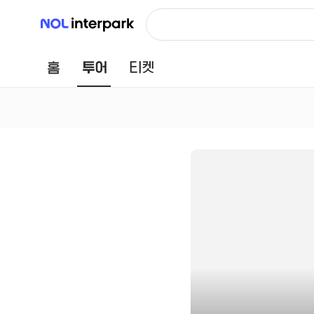
NOL 인터파크
홈
투어
티켓