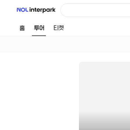
NOL 인터파크
홈
투어
티켓