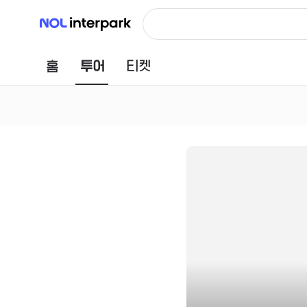
NOL 인터파크
홈
투어
티켓