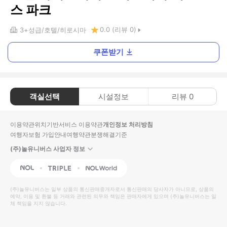
스 파크
0.0
(리뷰
0
)
3+
성급
호텔
히로시마
쿠폰받기
객실선택
시설정보
리뷰
0
이용약관
위치기반서비스 이용약관
개인정보 처리방침
여행자보험 가입안내
여행약관
분쟁해결기준
(주)놀유니버스 사업자 정보
NOL
Triple
Interpark Global
(주)놀유니버스
는 일부 상품의 통신판매중개자로서 통신판매의 당사자가 아니므로, 상품의
예약, 이용 및 환불 등 거래와 관련된 의무와 책임은 판매자에게 있으며
(주)놀유니버스
는 일
체 책임을 지지 않습니다.