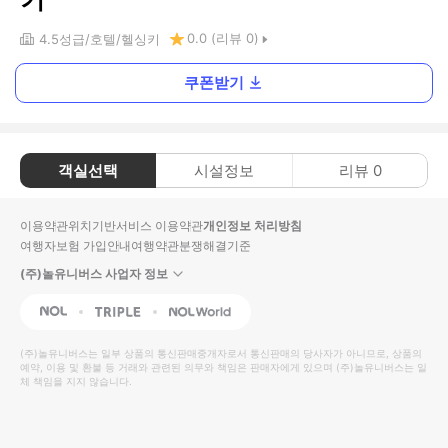
0.0
(리뷰
0
)
4.5
성급
호텔
헬싱키
쿠폰받기
객실선택
시설정보
리뷰
0
이용약관
위치기반서비스 이용약관
개인정보 처리방침
여행자보험 가입안내
여행약관
분쟁해결기준
(주)놀유니버스 사업자 정보
NOL
Triple
Interpark Global
(주)놀유니버스
는 일부 상품의 통신판매중개자로서 통신판매의 당사자가 아니므로, 상품의
예약, 이용 및 환불 등 거래와 관련된 의무와 책임은 판매자에게 있으며
(주)놀유니버스
는 일
체 책임을 지지 않습니다.