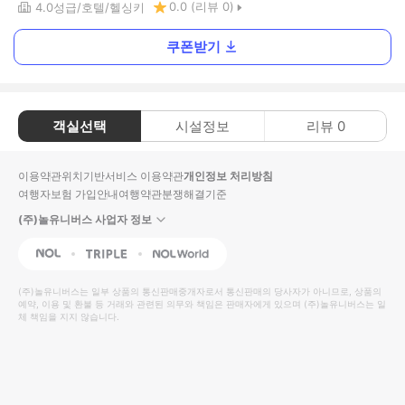
0.0
(리뷰
0
)
4.0
성급
호텔
헬싱키
쿠폰받기
객실선택
시설정보
리뷰
0
이용약관
위치기반서비스 이용약관
개인정보 처리방침
여행자보험 가입안내
여행약관
분쟁해결기준
(주)놀유니버스 사업자 정보
NOL
Triple
Interpark Global
(주)놀유니버스
는 일부 상품의 통신판매중개자로서 통신판매의 당사자가 아니므로, 상품의
예약, 이용 및 환불 등 거래와 관련된 의무와 책임은 판매자에게 있으며
(주)놀유니버스
는 일
체 책임을 지지 않습니다.