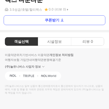
0.0
(리뷰
0
)
3.5
성급
호텔
할리팩스
쿠폰받기
객실선택
시설정보
리뷰
0
이용약관
위치기반서비스 이용약관
개인정보 처리방침
여행자보험 가입안내
여행약관
분쟁해결기준
(주)놀유니버스 사업자 정보
NOL
Triple
Interpark Global
(주)놀유니버스
는 일부 상품의 통신판매중개자로서 통신판매의 당사자가 아니므로, 상품의
예약, 이용 및 환불 등 거래와 관련된 의무와 책임은 판매자에게 있으며
(주)놀유니버스
는 일
체 책임을 지지 않습니다.