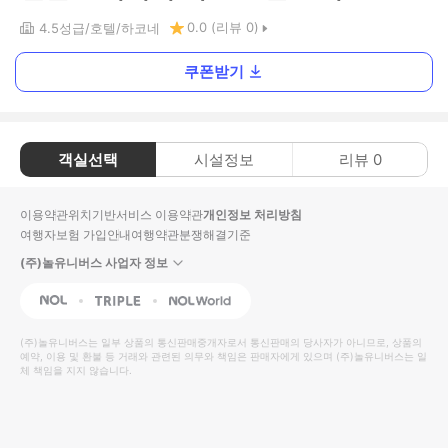
0.0
(리뷰
0
)
4.5
성급
호텔
하코네
쿠폰받기
객실선택
시설정보
리뷰
0
이용약관
위치기반서비스 이용약관
개인정보 처리방침
여행자보험 가입안내
여행약관
분쟁해결기준
(주)놀유니버스 사업자 정보
NOL
Triple
Interpark Global
(주)놀유니버스
는 일부 상품의 통신판매중개자로서 통신판매의 당사자가 아니므로, 상품의
예약, 이용 및 환불 등 거래와 관련된 의무와 책임은 판매자에게 있으며
(주)놀유니버스
는 일
체 책임을 지지 않습니다.