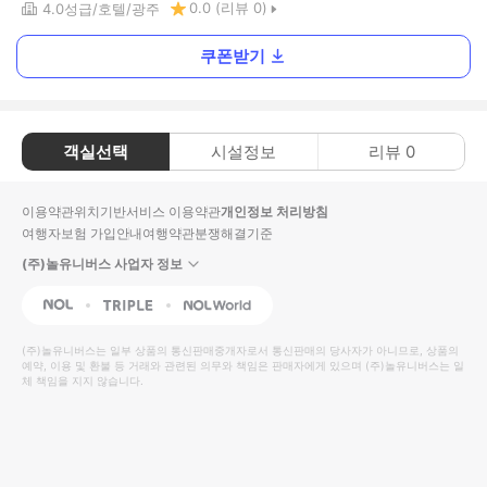
0.0
(리뷰
0
)
4.0
성급
호텔
광주
쿠폰받기
객실선택
시설정보
리뷰
0
이용약관
위치기반서비스 이용약관
개인정보 처리방침
여행자보험 가입안내
여행약관
분쟁해결기준
(주)놀유니버스 사업자 정보
NOL
Triple
Interpark Global
(주)놀유니버스
는 일부 상품의 통신판매중개자로서 통신판매의 당사자가 아니므로, 상품의
예약, 이용 및 환불 등 거래와 관련된 의무와 책임은 판매자에게 있으며
(주)놀유니버스
는 일
체 책임을 지지 않습니다.